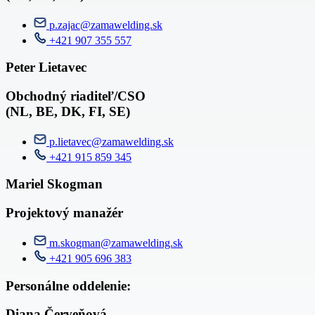
p.zajac@zamawelding.sk
+421 907 355 557
Peter Lietavec
Obchodný riaditeľ/CSO
(NL, BE, DK, FI, SE)
p.lietavec@zamawelding.sk
+421 915 859 345
Mariel Skogman
Projektový manažér
m.skogman@zamawelding.sk
+421 905 696 383
Personálne oddelenie:
Diana Červeňová