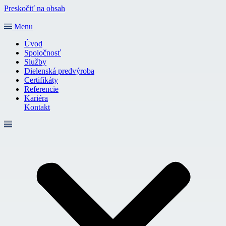
Preskočiť na obsah
Menu
Úvod
Spoločnosť
Služby
Dielenská predvýroba
Certifikáty
Referencie
Kariéra
Kontakt