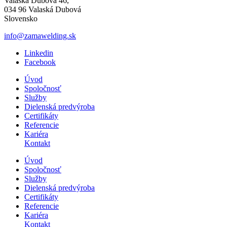
Valaská Dubová 46,
034 96 Valaská Dubová
Slovensko
info@zamawelding.sk
Linkedin
Facebook
Úvod
Spoločnosť
Služby
Dielenská predvýroba
Certifikáty
Referencie
Kariéra
Kontakt
Úvod
Spoločnosť
Služby
Dielenská predvýroba
Certifikáty
Referencie
Kariéra
Kontakt